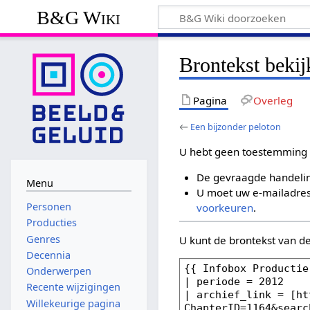
B&G Wiki
Brontekst bekij
Pagina
Overleg
←
Een bijzonder peloton
U hebt geen toestemming 
De gevraagde handelin
Menu
U moet uw e-mailadres 
Personen
voorkeuren
.
Producties
Genres
U kunt de brontekst van d
Decennia
Onderwerpen
Recente wijzigingen
Willekeurige pagina