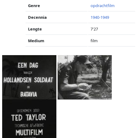
Genre
opdrachtfilm
Decennia
1940-1949
Lengte
7'27
Medium
film