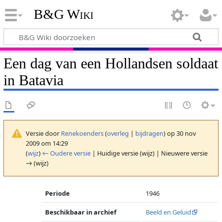
B&G Wiki
Een dag van een Hollandsen soldaat
in Batavia
Versie door
Renekoenders
(
overleg
|
bijdragen
)
op 30 nov
2009 om 14:29
(
wijz
)
← Oudere versie
| Huidige versie (wijz) | Nieuwere versie
→ (wijz)
Periode
1946
Beschikbaar in archief
Beeld en Geluid