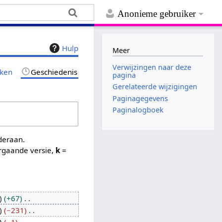
Anonieme gebruiker
Hulp
Meer
Verwijzingen naar deze
jken
Geschiedenis
pagina
Gerelateerde wijzigingen
Paginagegevens
Paginalogboek
nderaan.
rgaande versie,
k
=
+67
−231