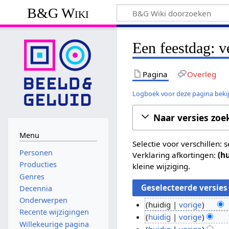
B&G Wiki
Een feestdag: v
Pagina
Overleg
Logboek voor deze pagina beki
Naar versies zoe
Menu
Selectie voor verschillen:
Personen
Verklaring afkortingen:
(h
Producties
kleine wijziging.
Genres
Decennia
Onderwerpen
huidig
vorige
Recente wijzigingen
G
1
huidig
vorige
Willekeurige pagina
e
G