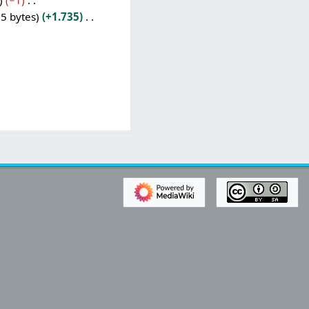
−1
5 bytes
+1.735