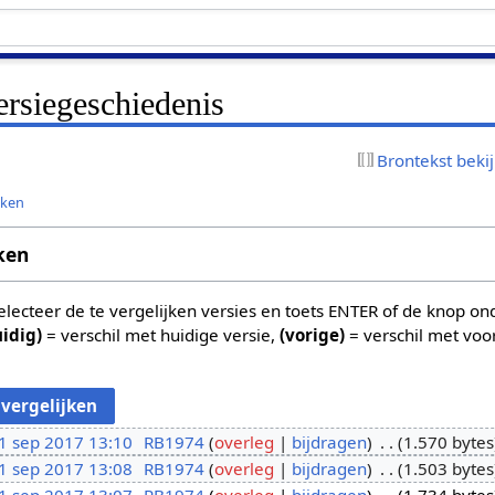
ersiegeschiedenis
Brontekst beki
jken
ken
 selecteer de te vergelijken versies en toets ENTER of de knop o
uidig)
= verschil met huidige versie,
(vorige)
= verschil met voo
1 sep 2017 13:10
RB1974
overleg
bijdragen
1.570 bytes
1 sep 2017 13:08
RB1974
overleg
bijdragen
1.503 bytes