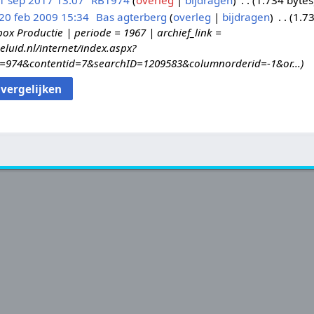
1 sep 2017 13:07
RB1974
overleg
bijdragen
1.734 bytes
20 feb 2009 15:34
Bas agterberg
overleg
bijdragen
1.73
ox Productie | periode = 1967 | archief_link =
eluid.nl/internet/index.aspx?
id=974&contentid=7&searchID=1209583&columnorderid=-1&or...