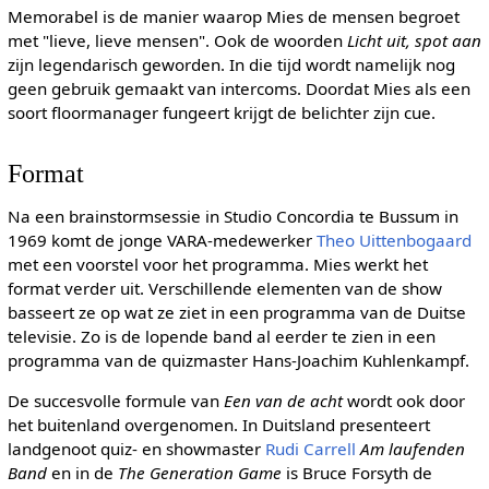
Memorabel is de manier waarop Mies de mensen begroet
met "lieve, lieve mensen". Ook de woorden
Licht uit, spot aan
zijn legendarisch geworden. In die tijd wordt namelijk nog
geen gebruik gemaakt van intercoms. Doordat Mies als een
soort floormanager fungeert krijgt de belichter zijn cue.
Format
Na een brainstormsessie in Studio Concordia te Bussum in
1969 komt de jonge VARA-medewerker
Theo Uittenbogaard
met een voorstel voor het programma. Mies werkt het
format verder uit. Verschillende elementen van de show
basseert ze op wat ze ziet in een programma van de Duitse
televisie. Zo is de lopende band al eerder te zien in een
programma van de quizmaster Hans-Joachim Kuhlenkampf.
De succesvolle formule van
Een van de acht
wordt ook door
het buitenland overgenomen. In Duitsland presenteert
landgenoot quiz- en showmaster
Rudi Carrell
Am laufenden
Band
en in de
The Generation Game
is Bruce Forsyth de