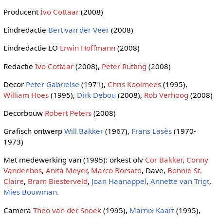
Producent
Ivo Cottaar
(2008)
Eindredactie
Bert van der Veer
(2008)
Eindredactie EO
Erwin Hoffmann
(2008)
Redactie
Ivo Cottaar
(2008),
Peter Rutting
(2008)
Decor
Peter Gabriëlse
(1971),
Chris Koolmees
(1995),
William Hoes
(1995),
Dirk Debou
(2008),
Rob Verhoog
(2008)
Decorbouw
Robert Peters
(2008)
Grafisch ontwerp
Will Bakker
(1967),
Frans Lasès
(1970-
1973)
Met medewerking van (1995): orkest olv
Cor Bakker
,
Conny
Vandenbos
,
Anita Meyer
,
Marco Borsato
, Dave,
Bonnie St.
Claire
,
Bram Biesterveld
,
Joan Haanappel
,
Annette van Trigt
,
Mies Bouwman
.
Camera
Theo van der Snoek
(1995),
Marnix Kaart
(1995),