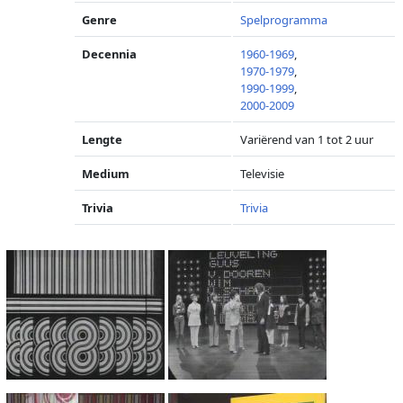
Genre
Spelprogramma
Decennia
1960-1969
,
1970-1979
,
1990-1999
,
2000-2009
Lengte
Variërend van 1 tot 2 uur
Medium
Televisie
Trivia
Trivia