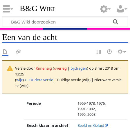
B&G Wiki
Een van de acht
Versie door
Kimenaig
(
overleg
|
bijdragen
)
op 8 mrt 2018 om
13:25
(
wijz
)
← Oudere versie
| Huidige versie (wijz) | Nieuwere versie
→ (wijz)
Periode
1969-1973, 1976,
1991-1992,
1995, 2008
Beschikbaar in archief
Beeld en Geluid