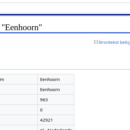
r "Eenhoorn"
Brontekst beki
am
Eenhoorn
Eenhoorn
963
0
42921