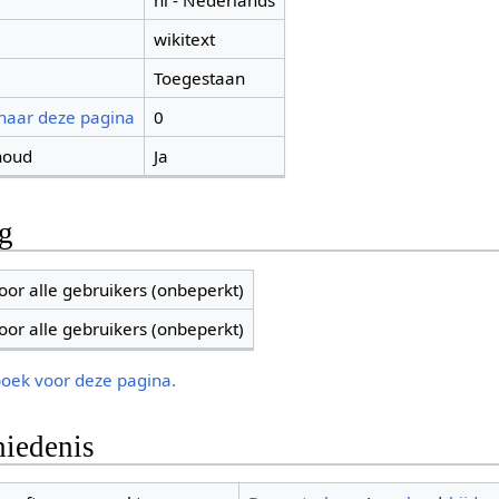
nl - Nederlands
wikitext
Toegestaan
 naar deze pagina
0
houd
Ja
ng
oor alle gebruikers (onbeperkt)
oor alle gebruikers (onbeperkt)
boek voor deze pagina.
iedenis