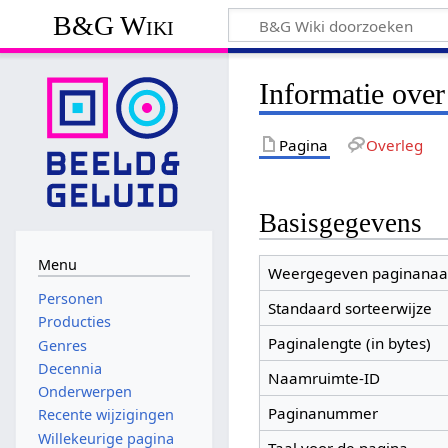
B&G Wiki
Informatie ove
Pagina
Overleg
Basisgegevens
Menu
Weergegeven paginana
Personen
Standaard sorteerwijze
Producties
Paginalengte (in bytes)
Genres
Decennia
Naamruimte-ID
Onderwerpen
Paginanummer
Recente wijzigingen
Willekeurige pagina