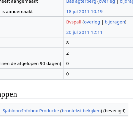
 heeft aangemaakt
Bas agterberg
(
overleg
|
bijdr
 is aangemaakt
18 jul 2011 10:19
Bvspall
(
overleg
|
bijdragen
)
20 jul 2011 12:11
8
2
nnen de afgelopen 90 dagen)
0
0
appen
Sjabloon:Infobox Productie
(
brontekst bekijken
) (beveiligd)