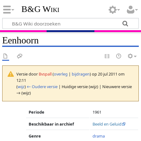
B&G Wiki
Eenhoorn
Versie door
Bvspall
(
overleg
|
bijdragen
)
op 20 jul 2011 om
12:11
(
wijz
)
← Oudere versie
| Huidige versie (wijz) | Nieuwere versie
→ (wijz)
Periode
1961
Beschikbaar in archief
Beeld en Geluid
Genre
drama