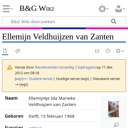
B&G Wiki
Ellemijn Veldhuijzen van Zanten
Versie door
Renekoenders
(
overleg
|
bijdragen
)
op 11 dec
2012 om 08:18
(
wijz
)
← Oudere versie
| Huidige versie (wijz) | Nieuwere versie
→ (wijz)
Naam
Ellemijntje Ida Marieke
Veldhuijzen van Zanten
Geboren
Delft, 15 februari 1968
Functies
acteur