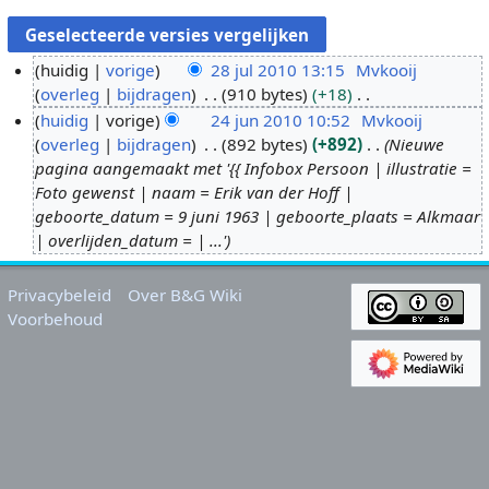
huidig
vorige
28 jul 2010 13:15
Mvkooij
overleg
bijdragen
910 bytes
+18
2
G
huidig
vorige
24 jun 2010 10:52
Mvkooij
8
e
overleg
bijdragen
892 bytes
+892
Nieuwe
j
2
e
pagina aangemaakt met '{{ Infobox Persoon | illustratie =
u
4
n
Foto gewenst | naam = Erik van der Hoff |
l
j
b
geboorte_datum = 9 juni 1963 | geboorte_plaats = Alkmaar
2
u
e
| overlijden_datum = | ...'
0
n
w
1
2
e
Privacybeleid
Over B&G Wiki
0
0
r
Voorbehoud
1
k
0
i
n
g
s
s
a