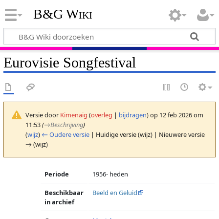
B&G Wiki
Eurovisie Songfestival
Versie door
Kimenaig
(
overleg
|
bijdragen
)
op 12 feb 2026 om
11:53
(
→
Beschrijving
)
(
wijz
)
← Oudere versie
| Huidige versie (wijz) | Nieuwere versie
→ (wijz)
Periode
1956- heden
Beschikbaar
Beeld en Geluid
in archief