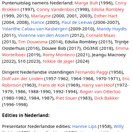
Puntenuitslag namens Nederland:
Marga Bult
(1996),
Corry
Brokken
(1997),
Conny Vandenbos
(1998),
Edsilia Rombley
(1999, 2015),
Marlayne
(2000, 2001, 2003),
Esther Hart
(2004, 2008),
Nance
(2005),
Paul de Leeuw
(2006-2007),
Yolanthe Cabau van Kasbergen
(2009-2010),
Mandy Huydts
(2011),
Viviënne van den Assem
(2012),
Cornald Maas
(2013),
Tim Douwsma
(2014), Edsilia Rombley (2015), Trijntje
Oosterhuis (2016), Douwe Bob (2017), OG3NE (2018),
Emma
Wortelboer
(2019),
Romy Monteiro
(2021), Jeangu Macrooy
(2022), S10 (2023),
Nikkie de Jager
(2024)
Dirigent Nederlandse inzendingen
Fernando Paggi
(1956),
Dolf van der Linden
(1957-1962, 1964-1968, 1970-1971),
Eric
Robinson
(1963),
Frans de Kok
(1969),
Harry van Hoof
(1972-
1979, 1986, 1988-1990, 1992-1994),
Rogier van Otterloo
(1980-1982, 1984, 1987),
Piet Souer
(1983),
Dick Bakker
(1996-1998)
Edities in Nederland:
Presentator Nederlandse edities:
Hannie Lips
(1958),
Willy