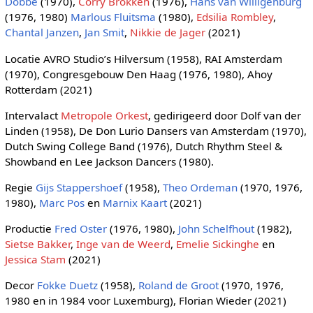
Dobbe
(1970),
Corry Brokken
(1976),
Hans van Willigenburg
(1976, 1980)
Marlous Fluitsma
(1980),
Edsilia Rombley
,
Chantal Janzen
,
Jan Smit
,
Nikkie de Jager
(2021)
Locatie AVRO Studio’s Hilversum (1958), RAI Amsterdam
(1970), Congresgebouw Den Haag (1976, 1980), Ahoy
Rotterdam (2021)
Intervalact
Metropole Orkest
, gedirigeerd door Dolf van der
Linden (1958), De Don Lurio Dansers van Amsterdam (1970),
Dutch Swing College Band (1976), Dutch Rhythm Steel &
Showband en Lee Jackson Dancers (1980).
Regie
Gijs Stappershoef
(1958),
Theo Ordeman
(1970, 1976,
1980),
Marc Pos
en
Marnix Kaart
(2021)
Productie
Fred Oster
(1976, 1980),
John Schelfhout
(1982),
Sietse Bakker
,
Inge van de Weerd
,
Emelie Sickinghe
en
Jessica Stam
(2021)
Decor
Fokke Duetz
(1958),
Roland de Groot
(1970, 1976,
1980 en in 1984 voor Luxemburg), Florian Wieder (2021)