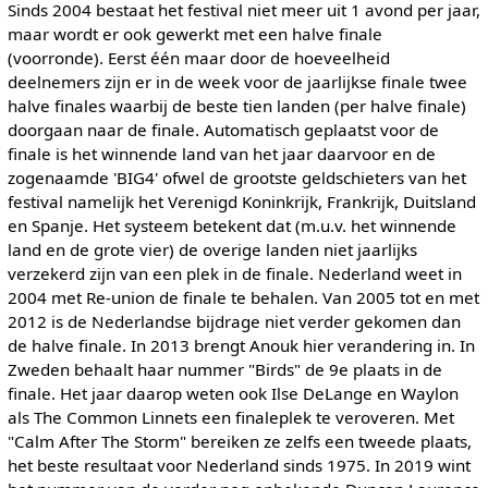
Sinds 2004 bestaat het festival niet meer uit 1 avond per jaar,
maar wordt er ook gewerkt met een halve finale
(voorronde). Eerst één maar door de hoeveelheid
deelnemers zijn er in de week voor de jaarlijkse finale twee
halve finales waarbij de beste tien landen (per halve finale)
doorgaan naar de finale. Automatisch geplaatst voor de
finale is het winnende land van het jaar daarvoor en de
zogenaamde 'BIG4' ofwel de grootste geldschieters van het
festival namelijk het Verenigd Koninkrijk, Frankrijk, Duitsland
en Spanje. Het systeem betekent dat (m.u.v. het winnende
land en de grote vier) de overige landen niet jaarlijks
verzekerd zijn van een plek in de finale. Nederland weet in
2004 met Re-union de finale te behalen. Van 2005 tot en met
2012 is de Nederlandse bijdrage niet verder gekomen dan
de halve finale. In 2013 brengt Anouk hier verandering in. In
Zweden behaalt haar nummer "Birds" de 9e plaats in de
finale. Het jaar daarop weten ook Ilse DeLange en Waylon
als The Common Linnets een finaleplek te veroveren. Met
"Calm After The Storm" bereiken ze zelfs een tweede plaats,
het beste resultaat voor Nederland sinds 1975. In 2019 wint