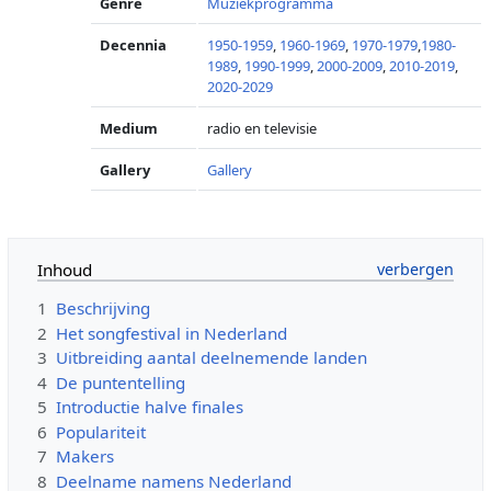
Genre
Muziekprogramma
Decennia
1950-1959
,
1960-1969
,
1970-1979
,
1980-
1989
,
1990-1999
,
2000-2009
,
2010-2019
,
2020-2029
Medium
radio en televisie
Gallery
Gallery
Inhoud
1
Beschrijving
2
Het songfestival in Nederland
3
Uitbreiding aantal deelnemende landen
4
De puntentelling
5
Introductie halve finales
6
Populariteit
7
Makers
8
Deelname namens Nederland