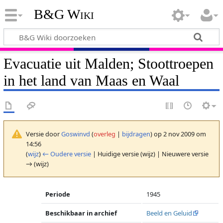
B&G Wiki
Evacuatie uit Malden; Stoottroepen
in het land van Maas en Waal
Versie door
Goswinvd
(
overleg
|
bijdragen
)
op 2 nov 2009 om
14:56
(
wijz
)
← Oudere versie
| Huidige versie (wijz) | Nieuwere versie
→ (wijz)
Periode
1945
Beschikbaar in archief
Beeld en Geluid