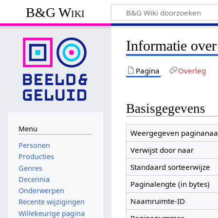
B&G Wiki
Informatie ove
Pagina
Overleg
Basisgegevens
Menu
Weergegeven paginana
Personen
Verwijst door naar
Producties
Standaard sorteerwijze
Genres
Decennia
Paginalengte (in bytes)
Onderwerpen
Naamruimte-ID
Recente wijzigingen
Willekeurige pagina