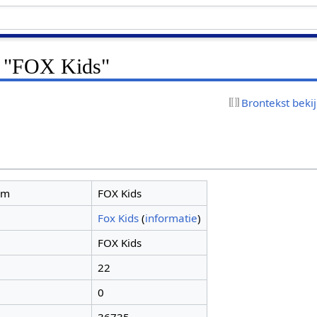
r "FOX Kids"
Brontekst beki
am
FOX Kids
Fox Kids
(
informatie
)
FOX Kids
22
0