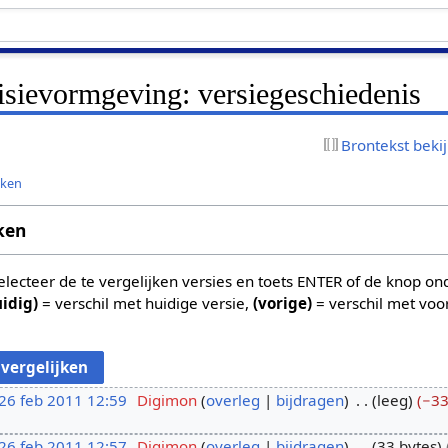
isievormgeving: versiegeschiedenis
Brontekst beki
jken
ken
 selecteer de te vergelijken versies en toets ENTER of de knop o
uidig)
= verschil met huidige versie,
(vorige)
= verschil met voo
26 feb 2011 12:59
Digimon
overleg
bijdragen
leeg
−3
26 feb 2011 12:57
Digimon
overleg
bijdragen
33 bytes