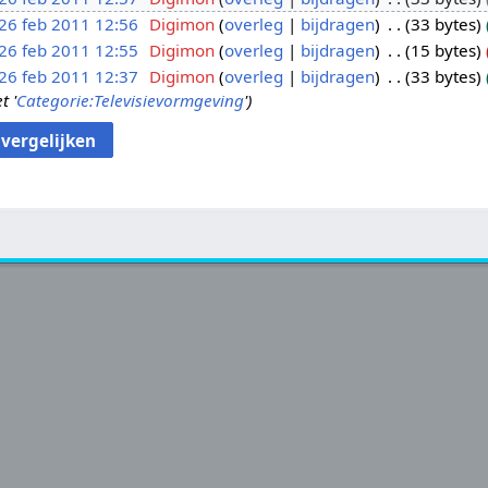
26 feb 2011 12:56
Digimon
overleg
bijdragen
33 bytes
26 feb 2011 12:55
Digimon
overleg
bijdragen
15 bytes
26 feb 2011 12:37
Digimon
overleg
bijdragen
33 bytes
 '
Categorie:Televisievormgeving
'