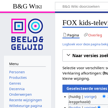
B&G Wiki
FOX kids-telev
Pagina
Overleg
Logboek voor deze pagina beki
Naar versies zoe
Menu
Selectie voor verschillen:
Personen
Verklaring afkortingen:
(h
Producties
kleine wijziging.
Genres
Decennia
Onderwerpen
huidig
vorige
Recente wijzigingen
leeggehaald
2
Willekeurige pagina
huidig
vorige