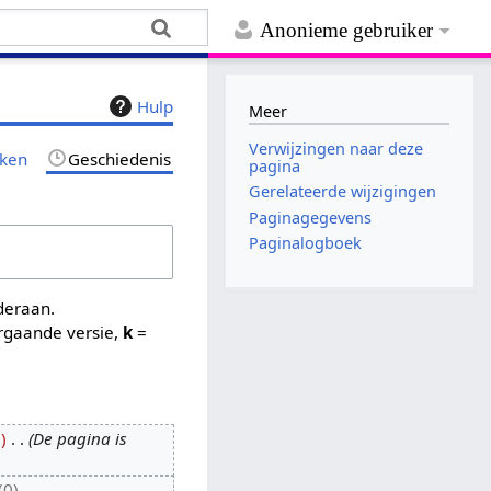
Anonieme gebruiker
Hulp
Meer
Verwijzingen naar deze
jken
Geschiedenis
pagina
Gerelateerde wijzigingen
Paginagegevens
Paginalogboek
nderaan.
rgaande versie,
k
=
3
De pagina is
0