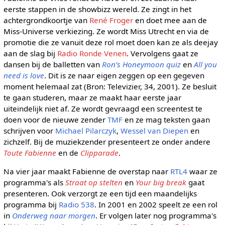
eerste stappen in de showbizz wereld. Ze zingt in het
achtergrondkoortje van
René Froger
en doet mee aan de
Miss-Universe verkiezing. Ze wordt Miss Utrecht en via de
promotie die ze vanuit deze rol moet doen kan ze als deejay
aan de slag bij
Radio Ronde Venen
. Vervolgens gaat ze
dansen bij de balletten van
Ron’s Honeymoon quiz
en
All you
need is love
. Dit is ze naar eigen zeggen op een gegeven
moment helemaal zat (Bron: Televizier, 34, 2001). Ze besluit
te gaan studeren, maar ze maakt haar eerste jaar
uiteindelijk niet af. Ze wordt gevraagd een screentest te
doen voor de nieuwe zender
TMF
en ze mag teksten gaan
schrijven voor
Michael Pilarczyk
,
Wessel van Diepen
en
zichzelf. Bij de muziekzender presenteert ze onder andere
Toute Fabienne
en de
Clipparade
.
Na vier jaar maakt Fabienne de overstap naar
RTL4
waar ze
programma's als
Straat op stelten
en
Your big break
gaat
presenteren. Ook verzorgt ze een tijd een maandelijks
programma bij
Radio 538
. In 2001 en 2002 speelt ze een rol
in
Onderweg naar morgen
. Er volgen later nog programma's