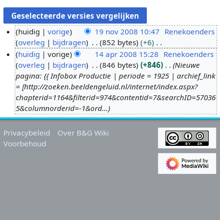
huidig
vorige
19 nov 2008 10:47
Renekoenders
overleg
bijdragen
852 bytes
+6
1
G
huidig
vorige
14 apr 2008 15:28
Renekoenders
9
e
overleg
bijdragen
846 bytes
+846
Nieuwe
n
1
e
pagina: {{ Infobox Productie | periode = 1925 | archief_link
o
4
n
= [http://zoeken.beeldengeluid.nl/internet/index.aspx?
v
a
b
chapterid=1164&filterid=974&contentid=7&searchID=57036
2
p
e
5&columnorderid=-1&ord...
0
r
w
0
2
e
Privacybeleid
Over B&G Wiki
8
0
r
Voorbehoud
0
k
8
i
n
g
s
s
a