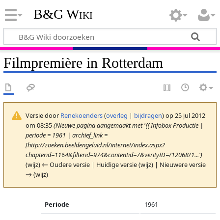
B&G Wiki
Filmpremière in Rotterdam
Versie door
Renekoenders
(
overleg
|
bijdragen
)
op 25 jul 2012
om 08:35
(Nieuwe pagina aangemaakt met '{{ Infobox Productie |
periode = 1961 | archief_link =
[http://zoeken.beeldengeluid.nl/internet/index.aspx?
chapterid=1164&filterid=974&contentid=7&verityID=/12068/1...')
(wijz) ← Oudere versie | Huidige versie (wijz) | Nieuwere versie
→ (wijz)
Periode
1961