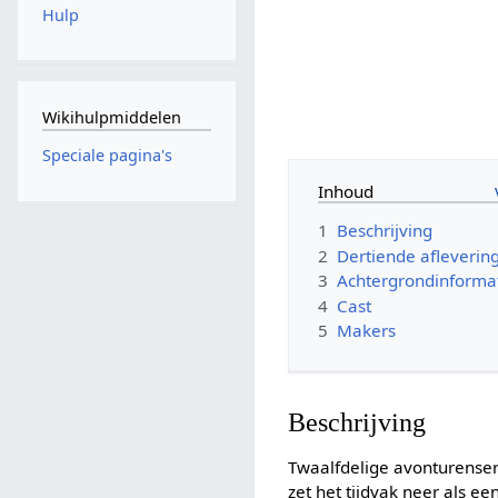
Hulp
Wikihulpmiddelen
Speciale pagina's
Inhoud
1
Beschrijving
2
Dertiende afleverin
3
Achtergrondinforma
4
Cast
5
Makers
Beschrijving
Twaalfdelige avonturense
zet het tijdvak neer als ee