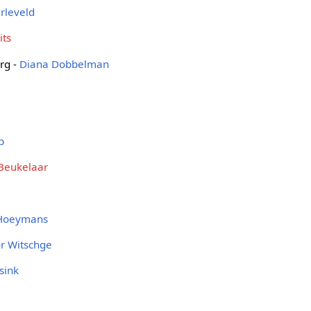
rleveld
its
rg -
Diana Dobbelman
p
Beukelaar
Hoeymans
r Witschge
sink