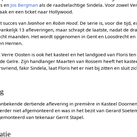
is en
Jos Bergman
als de raadselachtige Sindela. Voor zowel V
ak en een ticket naar Hollywood.
et succes van
Ivanhoe
en
Robin Hood
. De serie is, voor die tijd
ankelijk 13 afleveringen, maar schrapt de laatste, nadat de dra
acht maanden. Het wordt opgenomen in Gent en Loosdrecht en i
en Hernen.
et Verre Oosten is ook het kasteel en het landgoed van Floris te
l de Gelre. Zijn handlanger Maarten van Rossem heeft het kaste
vriend, fakir Sindela, laat Floris het er niet bij zitten en sluit zi
ng
onbekende dertiende aflevering in première in Kasteel Doornen
rder niet afgemonteerd en was in het bezit van Gerard Soetem
 gemonteerd van tekenaar Gerrit Stapel.
atie