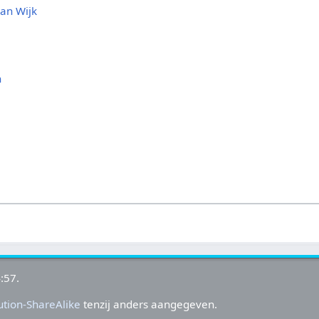
van Wijk
n
:57.
tion-ShareAlike
tenzij anders aangegeven.