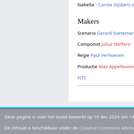
Isabella -
Carola Gijsbers 
Makers
Scenario
Gerard Soetema
Componist
Julius Steffaro
Regie
Paul Verhoeven
Productie
Max Appelboom
NTS
Deze pagina is voor het laatst bewerkt op 19 dec 2024 om 14
De inhoud is beschikbaar onder de
Creative Commons Attribu