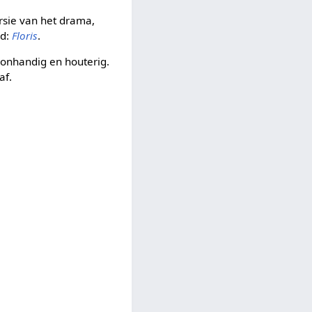
rsie van het drama,
md:
Floris
.
e onhandig en houterig.
af.