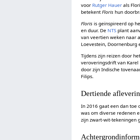
voor
Rutger Hauer
als Flor
betekent
Floris
hun doorbra
Floris
is geïnspireerd op h
en duur. De
NTS
plant aanv
van veertien weken naar 
Loevestein, Doornenburg 
Tijdens zijn reizen door h
veroveringsdrift van Kare
door zijn Indische tovenaars
Filips.
Dertiende afleveri
In 2016 gaat een dan toe 
was om diverse redenen ee
zijn zwart-wit-tekeningen
Achtergrondinform