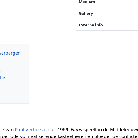
Medium
Gallery
Externe info
g
tie
rie van
Paul Verhoeven
uit 1969.
Floris
speelt in de Middeleeuw
n periode vol rivaliserende kasteelheren en bloederige conflicte