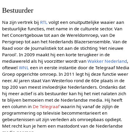
Bestuurder
Na zijn vertrek bij
RTL
volgt een onuitputtelijke waaier aan
bestuurlijke functies, met name in de culturele sector. Van
het Concertgebouw tot aan de Wereldomroep, van De
Persgroep tot aan het Nederlands Blazersensemble. Van de
Raad voor de Journalistiek tot aan de stichting 'Het nieuwe
Parool'. In 2009 maakt hij een korte terugkeer in de
mediawereld als hij voorzitter wordt van
Wakker Nederland
,
oftewel
WNL
een in eerste instantie door de Telegraaf Media
Groep opgerichte omroep. In 2011 legt hij deze functie weer
neer. Al jaren staat Van Westerloo rond de 60e plaats in de
top 200 van meest invloedrijke Nederlanders. Ondanks dat
hij meer actief is als bestuurder kan hij het niet nalaten zich
te blijven bemoeien met de Nederlandse media. Hij heeft
een column in
De Telegraaf
waarin hij vanaf de zijlijn de
programmering op televisie becommentarieert en
gebeurtenissen uit zijn verleden als omroepbaas opdiept.
Met recht kun je hem een mastodont van de Nederlandse