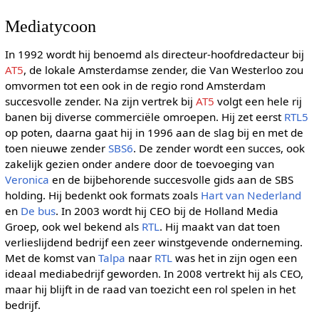
Mediatycoon
In 1992 wordt hij benoemd als directeur-hoofdredacteur bij
AT5
, de lokale Amsterdamse zender, die Van Westerloo zou
omvormen tot een ook in de regio rond Amsterdam
succesvolle zender. Na zijn vertrek bij
AT5
volgt een hele rij
banen bij diverse commerciële omroepen. Hij zet eerst
RTL5
op poten, daarna gaat hij in 1996 aan de slag bij en met de
toen nieuwe zender
SBS6
. De zender wordt een succes, ook
zakelijk gezien onder andere door de toevoeging van
Veronica
en de bijbehorende succesvolle gids aan de SBS
holding. Hij bedenkt ook formats zoals
Hart van Nederland
en
De bus
. In 2003 wordt hij CEO bij de Holland Media
Groep, ook wel bekend als
RTL
. Hij maakt van dat toen
verlieslijdend bedrijf een zeer winstgevende onderneming.
Met de komst van
Talpa
naar
RTL
was het in zijn ogen een
ideaal mediabedrijf geworden. In 2008 vertrekt hij als CEO,
maar hij blijft in de raad van toezicht een rol spelen in het
bedrijf.