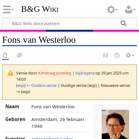
B&G Wiki
Fons van Westerloo
Versie door
Kimenaig
(
overleg
|
bijdragen
)
op 29 jan 2025 om
14:03
(
wijz
)
← Oudere versie
| Huidige versie (wijz) | Nieuwere versie
→ (wijz)
Naam
Fons van Westerloo
Geboren
Amsterdam, 26 februari
1946
Functies
omroepbestuurder
,