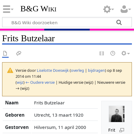
B&G Wiki
Frits Butzelaar
Versie door
Liselotte Doeswijk
(
overleg
|
bijdragen
)
op 8 sep
2014 om 11:44
(
wijz
)
← Oudere versie
| Huidige versie (wijz) | Nieuwere versie
→ (wijz)
Naam
Frits Butzelaar
Geboren
Utrecht, 13 maart 1920
Gestorven
Hilversum, 11 april 2000
Frit