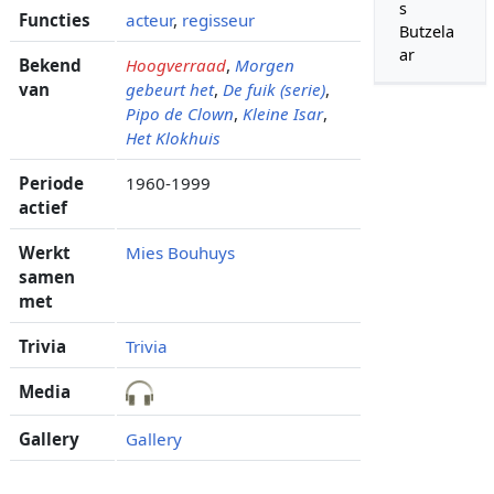
s
Functies
acteur
,
regisseur
Butzela
ar
Bekend
Hoogverraad
,
Morgen
van
gebeurt het
,
De fuik (serie)
,
Pipo de Clown
,
Kleine Isar
,
Het Klokhuis
Periode
1960-1999
actief
Werkt
Mies Bouhuys
samen
met
Trivia
Trivia
Media
Gallery
Gallery