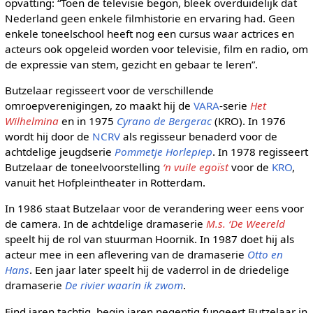
opvatting: “Toen de televisie begon, bleek overduidelijk dat
Nederland geen enkele filmhistorie en ervaring had. Geen
enkele toneelschool heeft nog een cursus waar actrices en
acteurs ook opgeleid worden voor televisie, film en radio, om
de expressie van stem, gezicht en gebaar te leren”.
Butzelaar regisseert voor de verschillende
omroepverenigingen, zo maakt hij de
VARA
-serie
Het
Wilhelmina
en in 1975
Cyrano de Bergerac
(KRO). In 1976
wordt hij door de
NCRV
als regisseur benaderd voor de
achtdelige jeugdserie
Pommetje Horlepiep
. In 1978 regisseert
Butzelaar de toneelvoorstelling
‘n vuile egoïst
voor de
KRO
,
vanuit het Hofpleintheater in Rotterdam.
In 1986 staat Butzelaar voor de verandering weer eens voor
de camera. In de achtdelige dramaserie
M.s. ‘De Weereld
speelt hij de rol van stuurman Hoornik. In 1987 doet hij als
acteur mee in een aflevering van de dramaserie
Otto en
Hans
. Een jaar later speelt hij de vaderrol in de driedelige
dramaserie
De rivier waarin ik zwom
.
Eind jaren tachtig, begin jaren negentig fungeert Butzelaar in