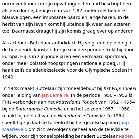
onconventioneel in zijn opvattingen. Iemand beschrijft hem
als een dunne, benige man van 1,82 meter met heldere
blauwe ogen, een imposante baard en lange haren. In de
herfst van zijn leven komt hij uiteindelijk weer aan acteren
toe. Daarnaast draagt hij zijn kennis graag over op anderen.
Als acteur is Butzelaar autodidact. Hij volgt een opleiding in
de beeldende kunsten. In zijn schildersperiode trekt hij door
Europa. Hij is in zijn jonge jaren een vermaard sportman,
onder meer polsstokhoogspringen (nationale ploeg). Hij
haalt zelfs de atletiekselectie voor de Olympische Spelen in
1940.
In 1948 maakt Butzelaar zijn toneeldebuut bij
het Vrije Toneel
onder leiding van
Jan Lemaire
. In de periode 1950 –1952 is
Frits verbonden aan het
Rotterdams Toneel
; van 1952 – 1954
bij de
Rotterdamse Comedie
en in het seizoen 1957 – 1958
maakt hij deel uit van de
Nederlandse Comedie
. In 1964
speelt hij zijn laatste toneelrol bij het gezelschap van
Jaap
Maarleveld
om zich vervolgens geheel aan de televisie te
wijden. Voor zijn toneelopleiding benadert Butzelaar
Raden