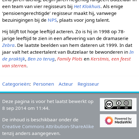
een team van vier regisseurs bij
Het Klokhuis
. Als enige
‘pensioengerechtigde’ regisseur maakt hij, vanwege
bezuinigingen bij de
NPS
, plaats voor jong talent.
Hij blijft tot hoge leeftijd acteren. Zo is hij in 1998 op 78-
jarige leeftijd te zien in een aflevering van de dramaserie
Zebra
. De laatste beelden van hem dateren uit 1999. In dat
jaar valt het acteertalent van Butzelaar te bewonderen in
In
de praktijk
,
Ben zo terug
,
Family Plots
en
Kerstmis, een feest
van sterren
.
Categorieën
:
Personen
Acteur
Regisseur
Deze pagina is voor het laatst bewerkt op
8 sep 2014 om 11:44.
De inhoud is beschikbaar onder de
Creative Commons Attribution-ShareAlike
tenzij anders aangegeven.