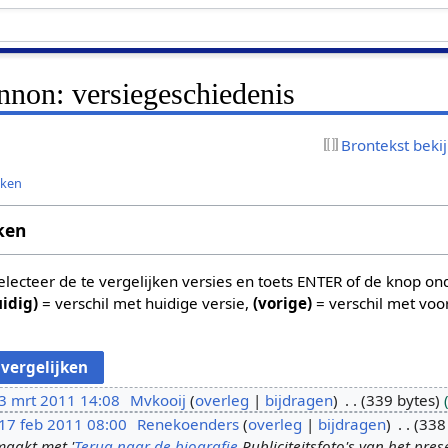
nnon: versiegeschiedenis
Brontekst beki
jken
ken
 selecteer de te vergelijken versies en toets ENTER of de knop o
uidig)
= verschil met huidige versie,
(vorige)
= verschil met voo
3 mrt 2011 14:08
Mvkooij
overleg
bijdragen
339 bytes
17 feb 2011 08:00
Renekoenders
overleg
bijdragen
338
aakt met '
Terug naar de biografie
Publiciteitsfoto's van het pre