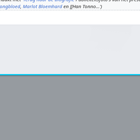
Jongbloed
,
Marlot Bloemhard
en [[Han Tonno...'