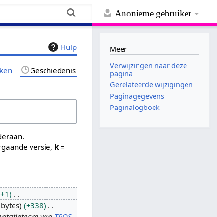
Anonieme gebruiker
Hulp
Meer
Verwijzingen naar deze
jken
Geschiedenis
pagina
Gerelateerde wijzigingen
Paginagegevens
Paginalogboek
nderaan.
rgaande versie,
k
=
+1
 bytes
+338
sentatieteam van
TROS