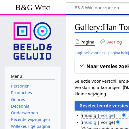
B&G Wiki
Gallery:Han To
Pagina
Overleg
Logboek voor deze pagina beki
Naar versies zoe
Menu
Selectie voor verschillen:
Personen
Verklaring afkortingen:
(h
Producties
kleine wijziging.
Genres
Decennia
Onderwerpen
huidig
vorige
Recente wijzigingen
G
3
huidig
vorige
Willekeurige pagina
e
Nieuwe pagina aangem