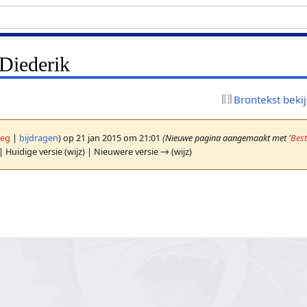
 Diederik
Brontekst beki
leg
|
bijdragen
)
op 21 jan 2015 om 21:01
(Nieuwe pagina aangemaakt met '
Bes
| Huidige versie (wijz) | Nieuwere versie → (wijz)