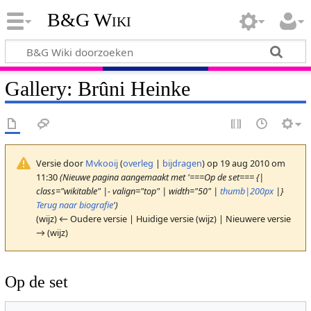
B&G Wiki
Gallery: Brûni Heinke
Versie door
Mvkooij
(
overleg
|
bijdragen
)
op 19 aug 2010 om
11:30
(Nieuwe pagina aangemaakt met '===Op de set=== {|
class="wikitable" |- valign="top" | width="50" |
thumb|200px
|}
Terug naar biografie
')
(wijz) ← Oudere versie | Huidige versie (wijz) | Nieuwere versie
→ (wijz)
Op de set