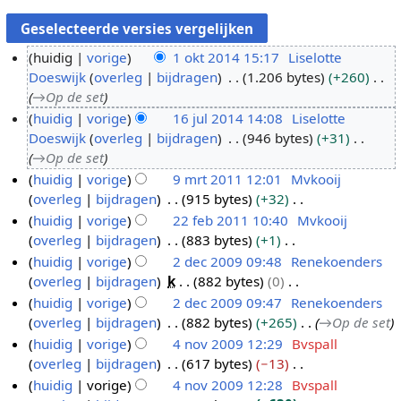
huidig
vorige
1 okt 2014 15:17
Liselotte
Doeswijk
overleg
bijdragen
1.206 bytes
+260
1
→
Op de set
o
huidig
vorige
16 jul 2014 14:08
Liselotte
k
Doeswijk
overleg
bijdragen
946 bytes
+31
1
t
→
Op de set
6
2
huidig
vorige
9 mrt 2011 12:01
Mvkooij
j
0
overleg
bijdragen
915 bytes
+32
9
u
1
G
huidig
vorige
22 feb 2011 10:40
Mvkooij
m
l
4
e
overleg
bijdragen
883 bytes
+1
r
2
2
e
G
huidig
vorige
2 dec 2009 09:48
Renekoenders
t
2
0
n
e
overleg
bijdragen
k
882 bytes
0
2
f
2
1
b
e
G
huidig
vorige
2 dec 2009 09:47
Renekoenders
0
e
d
4
e
n
e
overleg
bijdragen
882 bytes
+265
→
Op de set
1
b
e
w
b
e
huidig
vorige
4 nov 2009 12:29
Bvspall
1
2
c
e
e
n
overleg
bijdragen
617 bytes
−13
0
2
4
r
w
b
G
huidig
vorige
4 nov 2009 12:28
Bvspall
1
0
n
k
e
e