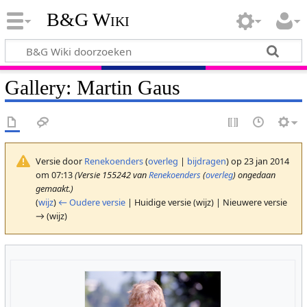
B&G Wiki
Gallery: Martin Gaus
Versie door
Renekoenders
(
overleg
|
bijdragen
)
op 23 jan 2014
om 07:13
(Versie 155242 van
Renekoenders
(
overleg
) ongedaan
gemaakt.)
(
wijz
)
← Oudere versie
| Huidige versie (wijz) | Nieuwere versie
→ (wijz)