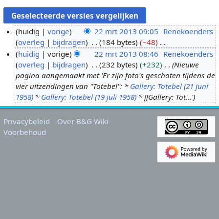
huidig
vorige
22 mrt 2013 09:05
Renekoenders
overleg
bijdragen
184 bytes
−48
2
G
huidig
vorige
22 mrt 2013 08:46
Renekoenders
2
e
overleg
bijdragen
232 bytes
+232
Nieuwe
m
e
pagina aangemaakt met 'Er zijn foto's geschoten tijdens de
r
n
vier uitzendingen van ''Totebel'': *
Gallery: Totebel (21 juni
t
b
1958)
*
Gallery: Totebel (19 juli 1958)
* [[Gallery: Tot...'
2
e
0
w
Privacybeleid
Over B&G Wiki
1
e
Voorbehoud
3
r
k
i
n
g
s
s
a