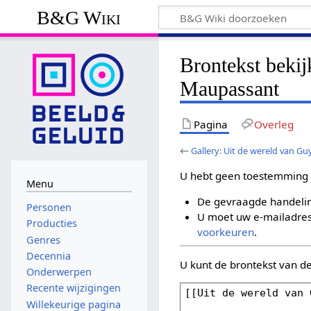
B&G Wiki
Brontekst bekij
Maupassant
Pagina
Overleg
←
Gallery: Uit de wereld van G
U hebt geen toestemming 
Menu
De gevraagde handelin
Personen
U moet uw e-mailadres 
Producties
voorkeuren
.
Genres
Decennia
U kunt de brontekst van d
Onderwerpen
Recente wijzigingen
Willekeurige pagina