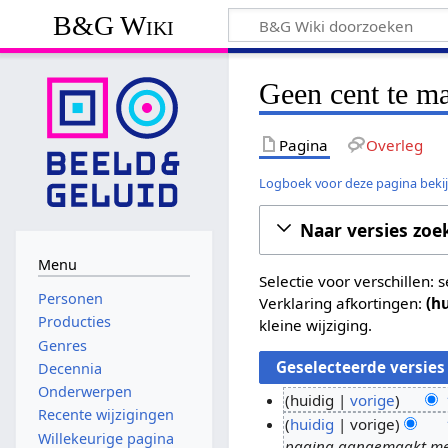
B&G Wiki
Geen cent te ma
Pagina
Overleg
Logboek voor deze pagina beki
Naar versies zoe
Menu
Selectie voor verschillen:
Personen
Verklaring afkortingen:
(h
Producties
kleine wijziging.
Genres
Decennia
Onderwerpen
huidig
vorige
Recente wijzigingen
G
1
huidig
vorige
Willekeurige pagina
e
pagina aangemaakt met '