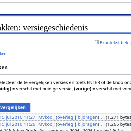
kken: versiegeschiedenis
Brontekst beki
jken
ken
 selecteer de te vergelijken versies en toets ENTER of de knop o
uidig)
= verschil met huidige versie,
(vorige)
= verschil met voo
15 jul 2010 11:27
Mvkooij
overleg
bijdragen
1.271 byte
15 jul 2010 11:26
Mvkooij
overleg
bijdragen
1.265 byte
{{ Infobox Productie | periode = 2004 - 2005 | archief_link =