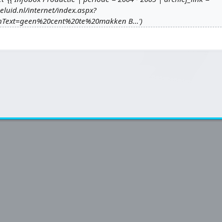
eluid.nl/internet/index.aspx?
hText=geen%20cent%20te%20makken B...'