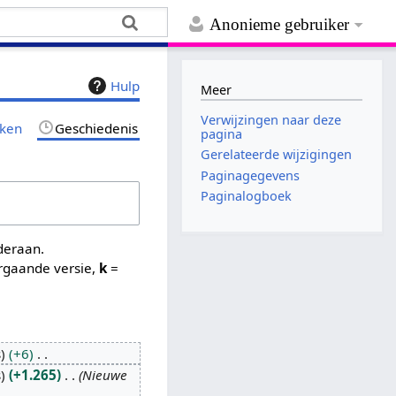
Anonieme gebruiker
Hulp
Meer
Verwijzingen naar deze
jken
Geschiedenis
pagina
Gerelateerde wijzigingen
Paginagegevens
Paginalogboek
nderaan.
rgaande versie,
k
=
s
+6
s
+1.265
Nieuwe