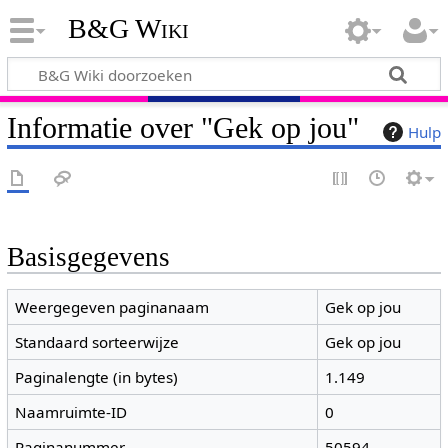
B&G Wiki
Informatie over "Gek op jou"
Hulp
Basisgegevens
Weergegeven paginanaam
Gek op jou
Standaard sorteerwijze
Gek op jou
Paginalengte (in bytes)
1.149
Naamruimte-ID
0
Paginanummer
50594