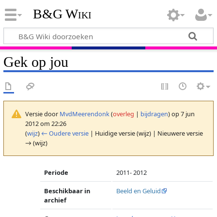
B&G Wiki
Gek op jou
Versie door
MvdMeerendonk
(
overleg
|
bijdragen
)
op 7 jun
2012 om 22:26
(
wijz
)
← Oudere versie
| Huidige versie (wijz) | Nieuwere versie
→ (wijz)
Periode
2011- 2012
Beschikbaar in
Beeld en Geluid
archief