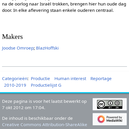
na de oorlog naar Israël trokken, brengen hier hun oude dag
door. In elke aflevering staan enkele ouderen centraal.
Makers
Joodse Omroep
;
BlazHoffski
Categorieën
:
Productie
Human interest
Reportage
2010-2019
Productielijst G
Deze pagina is voor het laatst bewerkt op
7 okt 2012 om 17:04.
De inhoud is beschikbaar onder de
Creative Commons Attribution-ShareAlike