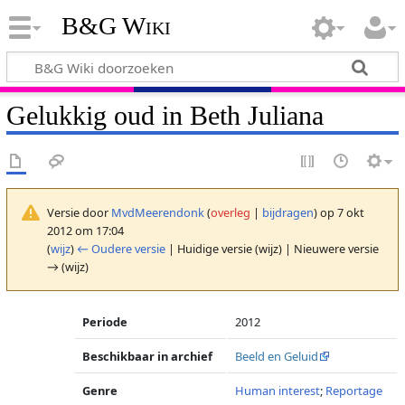
B&G Wiki
Gelukkig oud in Beth Juliana
Versie door
MvdMeerendonk
(
overleg
|
bijdragen
)
op 7 okt
2012 om 17:04
(
wijz
)
← Oudere versie
| Huidige versie (wijz) | Nieuwere versie
→ (wijz)
Periode
2012
Beschikbaar in archief
Beeld en Geluid
Genre
Human interest
;
Reportage