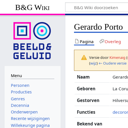
B&G Wiki
Gerardo Porto
Pagina
Overleg
Versie door
Kimenaig
(
(
wijz
)
← Oudere versie
Menu
Naam
Gerardo
Personen
Geboren
La Cor
Producties
Genres
Gestorven
Hilvers
Decennia
Functies
decoro
Onderwerpen
Recente wijzigingen
Bekend van
Willekeurige pagina