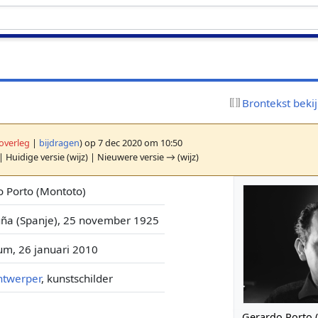
Brontekst beki
overleg
|
bijdragen
)
op 7 dec 2020 om 10:50
| Huidige versie (wijz) | Nieuwere versie → (wijz)
 Porto (Montoto)
uña (Spanje), 25 november 1925
um, 26 januari 2010
ntwerper
, kunstschilder
Gerardo Porto 