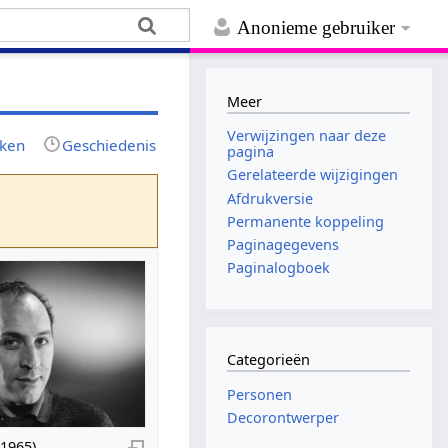
Anonieme gebruiker
Meer
Verwijzingen naar deze
jken
Geschiedenis
pagina
Gerelateerde wijzigingen
Afdrukversie
Permanente koppeling
Paginagegevens
Paginalogboek
Categorieën
Personen
Decorontwerper
(1965)