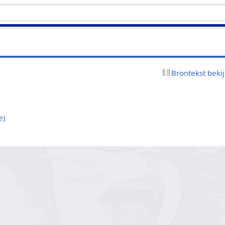
Brontekst beki
e)