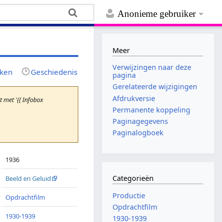
Anonieme gebruiker
Meer
Verwijzingen naar deze
jken
Geschiedenis
pagina
Gerelateerde wijzigingen
Afdrukversie
met '{{ Infobox
Permanente koppeling
Paginagegevens
Paginalogboek
1936
Categorieën
Beeld en Geluid
Productie
Opdrachtfilm
Opdrachtfilm
1930-1939
1930-1939