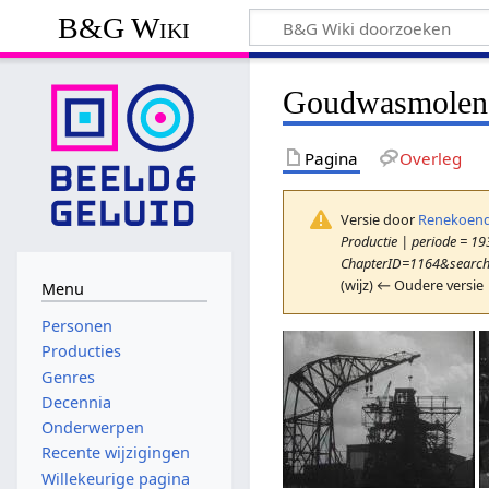
B&G Wiki
Goudwasmolen
Pagina
Overleg
Versie door
Renekoend
Productie | periode = 193
ChapterID=1164&searchT
(wijz) ← Oudere versie 
Menu
Personen
Producties
Genres
Decennia
Onderwerpen
Recente wijzigingen
Willekeurige pagina