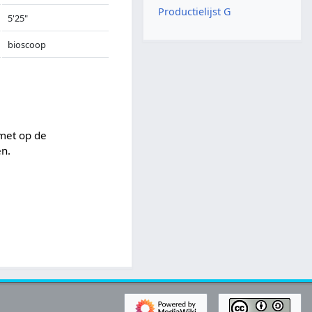
Productielijst G
5'25"
bioscoop
met op de
en.