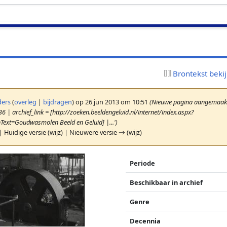
Brontekst beki
ers
(
overleg
|
bijdragen
)
op 26 jun 2013 om 10:51
(Nieuwe pagina aangemaakt 
6 | archief_link = [http://zoeken.beeldengeluid.nl/internet/index.aspx?
ext=Goudwasmolen Beeld en Geluid] |...')
| Huidige versie (wijz) | Nieuwere versie → (wijz)
Periode
Beschikbaar in archief
Genre
Decennia