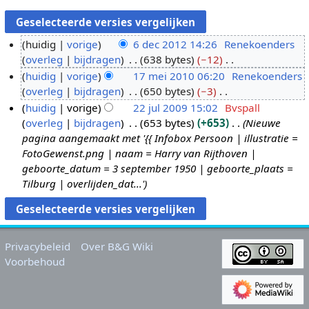
huidig
vorige
6 dec 2012 14:26
Renekoenders
overleg
bijdragen
638 bytes
−12
6
G
huidig
vorige
17 mei 2010 06:20
Renekoenders
d
e
overleg
bijdragen
650 bytes
−3
e
1
e
G
huidig
vorige
22 jul 2009 15:02
Bvspall
c
7
n
e
overleg
bijdragen
653 bytes
+653
Nieuwe
2
m
2
b
e
pagina aangemaakt met '{{ Infobox Persoon | illustratie =
0
e
2
e
n
FotoGewenst.png | naam = Harry van Rijthoven |
1
i
j
w
b
geboorte_datum = 3 september 1950 | geboorte_plaats =
2
2
u
e
e
Tilburg | overlijden_dat...'
0
l
r
w
1
2
k
e
0
0
i
r
0
n
k
Privacybeleid
Over B&G Wiki
9
g
i
Voorbehoud
s
n
s
g
a
s