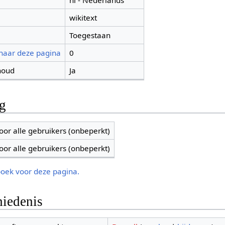
nl - Nederlands
wikitext
Toegestaan
 naar deze pagina
0
houd
Ja
ng
oor alle gebruikers (onbeperkt)
oor alle gebruikers (onbeperkt)
boek voor deze pagina.
iedenis