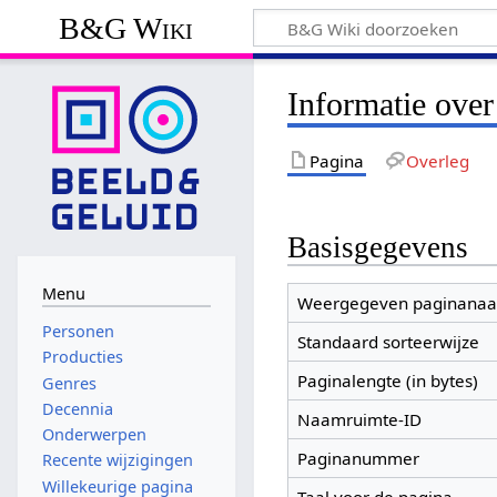
B&G Wiki
Informatie over
Pagina
Overleg
Basisgegevens
Menu
Weergegeven paginana
Personen
Standaard sorteerwijze
Producties
Paginalengte (in bytes)
Genres
Decennia
Naamruimte-ID
Onderwerpen
Paginanummer
Recente wijzigingen
Willekeurige pagina