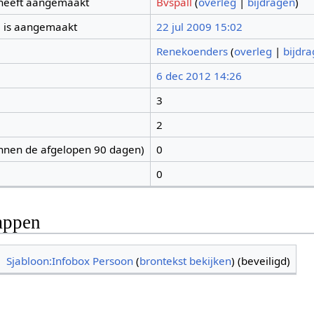
 heeft aangemaakt
Bvspall
(
overleg
|
bijdragen
)
 is aangemaakt
22 jul 2009 15:02
Renekoenders
(
overleg
|
bijdr
6 dec 2012 14:26
3
2
nnen de afgelopen 90 dagen)
0
0
appen
Sjabloon:Infobox Persoon
(
brontekst bekijken
) (beveiligd)