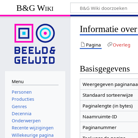
B&G Wiki
Informatie ove
Pagina
Overleg
Basisgegevens
Menu
Weergegeven paginana
Personen
Standaard sorteerwijze
Producties
Paginalengte (in bytes)
Genres
Decennia
Naamruimte-ID
Onderwerpen
Paginanummer
Recente wijzigingen
Willekeurige pagina