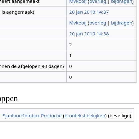
 heeft aangemaakt
Mvkooij
(
overleg
|
bijdragen
)
 is aangemaakt
20 jan 2010 14:37
Mvkooij
(
overleg
|
bijdragen
)
20 jan 2010 14:38
2
1
nnen de afgelopen 90 dagen)
0
0
appen
Sjabloon:Infobox Productie
(
brontekst bekijken
) (beveiligd)