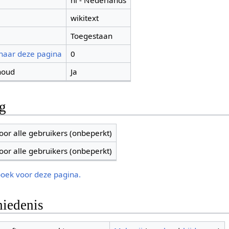
nl - Nederlands
wikitext
Toegestaan
 naar deze pagina
0
houd
Ja
ng
oor alle gebruikers (onbeperkt)
oor alle gebruikers (onbeperkt)
boek voor deze pagina.
iedenis