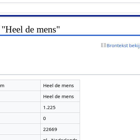
r "Heel de mens"
Brontekst beki
am
Heel de mens
Heel de mens
1.225
0
22669