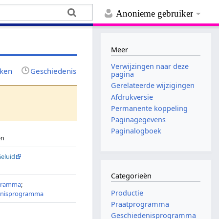
Anonieme gebruiker
Meer
Verwijzingen naar deze
jken
Geschiedenis
pagina
Gerelateerde wijzigingen
Afdrukversie
Permanente koppeling
Paginagegevens
Paginalogboek
en
Geluid
Categorieën
gramma
;
Productie
enisprogramma
Praatprogramma
Geschiedenisprogramma