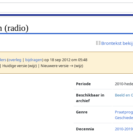
 (radio)
Brontekst beki
ers
(
overleg
|
bijdragen
)
op 18 sep 2012 om 05:48
| Huidige versie (wijz) | Nieuwere versie → (wijz)
Periode
2010-hed
Beschikbaar in
Beeld en 
archief
Genre
Praatpro
Geschied
Decennia
2010-2019