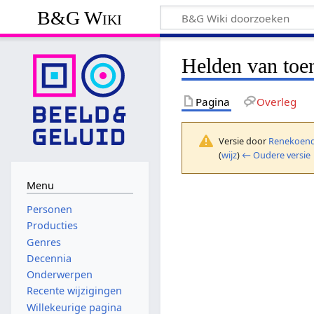
B&G Wiki
Helden van toen
Pagina
Overleg
Versie door
Renekoend
(
wijz
)
← Oudere versie
Menu
Personen
Producties
Genres
Decennia
Onderwerpen
Recente wijzigingen
Willekeurige pagina