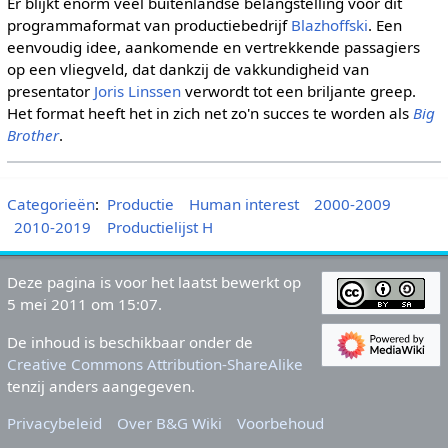
Er blijkt enorm veel buitenlandse belangstelling voor dit
programmaformat van productiebedrijf
Blazhoffski
. Een
eenvoudig idee, aankomende en vertrekkende passagiers
op een vliegveld, dat dankzij de vakkundigheid van
presentator
Joris Linssen
verwordt tot een briljante greep.
Het format heeft het in zich net zo'n succes te worden als
Big
Brother
.
Categorieën
:
Productie
Human interest
2000-2009
2010-2019
Productielijst H
Deze pagina is voor het laatst bewerkt op
5 mei 2011 om 15:07.
De inhoud is beschikbaar onder de
Creative Commons Attribution-ShareAlike
tenzij anders aangegeven.
Privacybeleid
Over B&G Wiki
Voorbehoud