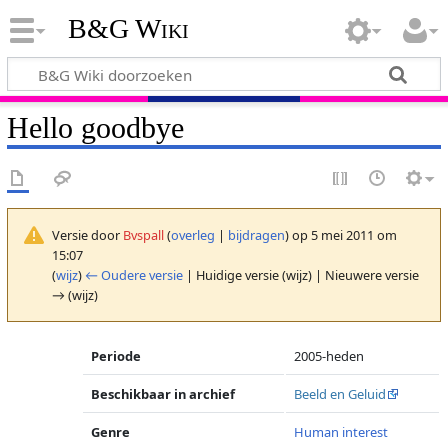
B&G Wiki
Hello goodbye
Versie door
Bvspall
(
overleg
|
bijdragen
)
op 5 mei 2011 om
15:07
(
wijz
)
← Oudere versie
| Huidige versie (wijz) | Nieuwere versie
→ (wijz)
Periode
2005-heden
Beschikbaar in archief
Beeld en Geluid
Genre
Human interest