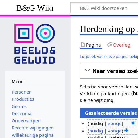
B&G Wiki
Herdenking op A
Pagina
Overleg
Logboek voor deze pagina beki
Naar versies zoe
Menu
Selectie voor verschillen:
Personen
Verklaring afkortingen:
(h
Producties
kleine wijziging.
Genres
Decennia
Onderwerpen
huidig
vorige
Recente wijzigingen
G
1
huidig
vorige
Willekeurige pagina
e
G