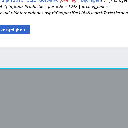
12 jan 2010 15:22
Goswinvd
overleg
bijdragen
745 byte
{{ Infobox Productie | periode = 1947 | archief_link =
geluid.nl/internet/index.aspx?ChapterID=1164&searchText=Herd