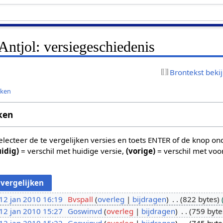
ntjol: versiegeschiedenis
Brontekst beki
jken
ken
 selecteer de te vergelijken versies en toets ENTER of de knop o
uidig)
= verschil met huidige versie,
(vorige)
= verschil met voo
12 jan 2010 16:19
Bvspall
overleg
bijdragen
822 bytes
12 jan 2010 15:27
Goswinvd
overleg
bijdragen
759 byte