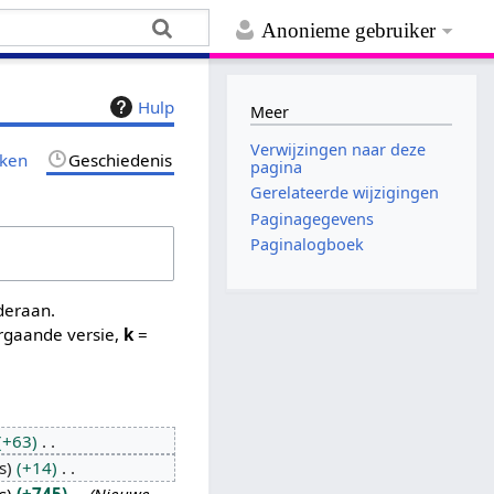
Anonieme gebruiker
Hulp
Meer
Verwijzingen naar deze
jken
Geschiedenis
pagina
Gerelateerde wijzigingen
Paginagegevens
Paginalogboek
nderaan.
rgaande versie,
k
=
+63
s
+14