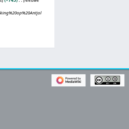
s
+745
Nieuwe
enking%20op%20Antjol