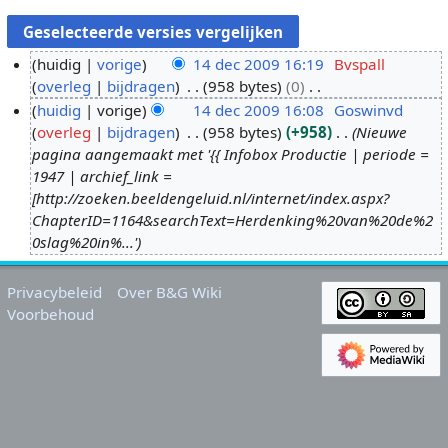
huidig
vorige
14 dec 2009 16:19
Bvspall
overleg
bijdragen
958 bytes
0
1
G
huidig
vorige
14 dec 2009 16:08
Goswinvd
4
e
overleg
bijdragen
958 bytes
+958
Nieuwe
d
e
pagina aangemaakt met '{{ Infobox Productie | periode =
e
n
1947 | archief_link =
c
b
[http://zoeken.beeldengeluid.nl/internet/index.aspx?
2
e
ChapterID=1164&searchText=Herdenking%20van%20de%2
0
w
0slag%20in%...'
0
e
9
r
Privacybeleid
Over B&G Wiki
k
Voorbehoud
i
n
g
s
s
a