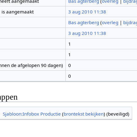
 heeft aangemaakt
Bas agterberg
(
overleg
|
bijdr
 is aangemaakt
3 aug 2010 11:38
Bas agterberg
(
overleg
|
bijdr
3 aug 2010 11:38
1
1
nnen de afgelopen 90 dagen)
0
0
appen
Sjabloon:Infobox Productie
(
brontekst bekijken
) (beveiligd)