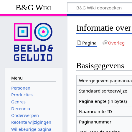
B&G Wiki
Informatie ove
Pagina
Overleg
Basisgegevens
Menu
Weergegeven paginana
Personen
Standaard sorteerwijze
Producties
Paginalengte (in bytes)
Genres
Decennia
Naamruimte-ID
Onderwerpen
Paginanummer
Recente wijzigingen
Willekeurige pagina