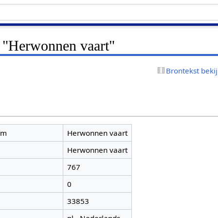
r "Herwonnen vaart"
Brontekst beki
am
Herwonnen vaart
Herwonnen vaart
767
0
33853