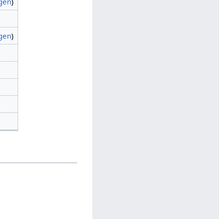
agen
)
agen
)