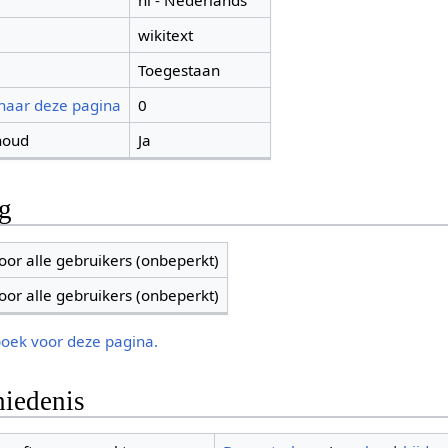
nl - Nederlands
wikitext
Toegestaan
 naar deze pagina
0
houd
Ja
ng
oor alle gebruikers (onbeperkt)
oor alle gebruikers (onbeperkt)
boek voor deze pagina.
iedenis