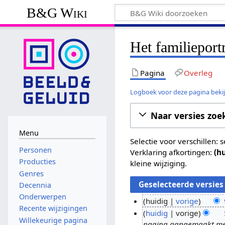
B&G Wiki
Het familieport
Pagina
Overleg
Logboek voor deze pagina beki
Naar versies zoe
Menu
Selectie voor verschillen:
Personen
Verklaring afkortingen:
(h
Producties
kleine wijziging.
Genres
Decennia
Onderwerpen
huidig
vorige
Recente wijzigingen
G
9
huidig
vorige
Willekeurige pagina
e
pagina aangemaakt met 