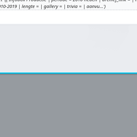
0-2019 | lengte = | gallery = | trivia = | aanvu...'