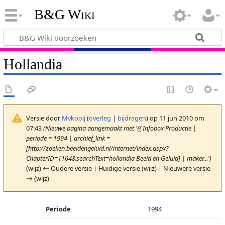
B&G Wiki
Hollandia
Versie door
Mvkooij
(
overleg
|
bijdragen
)
op 11 jun 2010 om
07:43
(Nieuwe pagina aangemaakt met '{{ Infobox Productie |
periode = 1994 | archief_link =
[http://zoeken.beeldengeluid.nl/internet/index.aspx?
ChapterID=1164&searchText=hollandia Beeld en Geluid] | maker...')
(wijz) ← Oudere versie | Huidige versie (wijz) | Nieuwere versie
→ (wijz)
Periode
1994