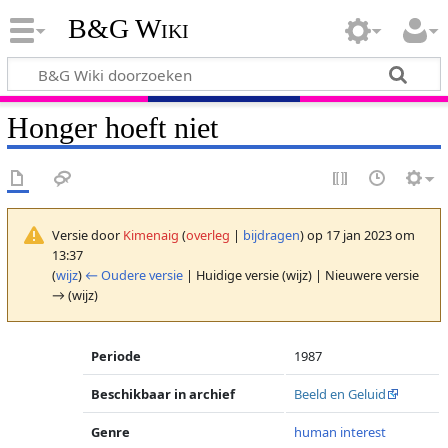
B&G Wiki
Honger hoeft niet
Versie door
Kimenaig
(
overleg
|
bijdragen
)
op 17 jan 2023 om
13:37
(
wijz
)
← Oudere versie
| Huidige versie (wijz) | Nieuwere versie
→ (wijz)
Periode
1987
Beschikbaar in archief
Beeld en Geluid
Genre
human interest