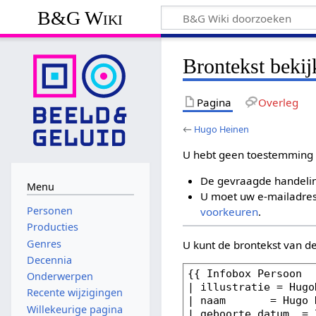
B&G Wiki
Brontekst beki
Pagina
Overleg
←
Hugo Heinen
U hebt geen toestemming 
De gevraagde handelin
Menu
U moet uw e-mailadres 
Personen
voorkeuren
.
Producties
Genres
U kunt de brontekst van d
Decennia
Onderwerpen
Recente wijzigingen
Willekeurige pagina