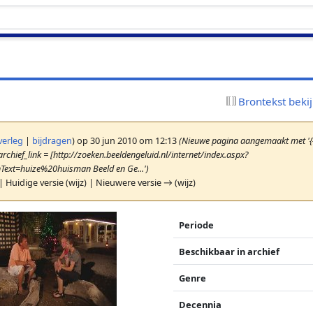
Brontekst beki
verleg
|
bijdragen
)
op 30 jun 2010 om 12:13
(Nieuwe pagina aangemaakt met '{{
rchief_link = [http://zoeken.beeldengeluid.nl/internet/index.aspx?
ext=huize%20huisman Beeld en Ge...')
| Huidige versie (wijz) | Nieuwere versie → (wijz)
Periode
Beschikbaar in archief
Genre
Decennia