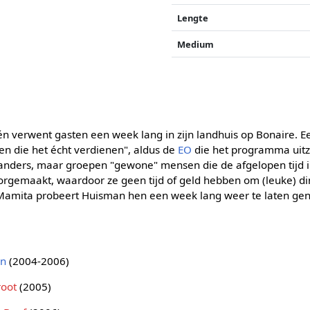
Lengte
Medium
n verwent gasten een week lang in zijn landhuis op Bonaire. E
n die het écht verdienen", aldus de
EO
die het programma uitze
nders, maar groepen "gewone" mensen die de afgelopen tijd i
rgemaakt, waardoor ze geen tijd of geld hebben om (leuke) d
p Mamita probeert Huisman hen een week lang weer te laten gen
an
(2004-2006)
root
(2005)