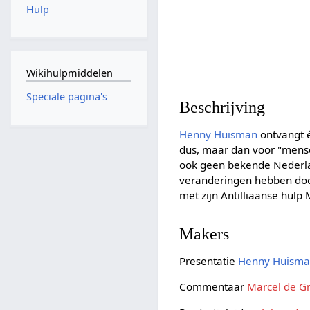
Hulp
Wikihulpmiddelen
Speciale pagina's
Beschrijving
Henny Huisman
ontvangt é
dus, maar dan voor "mense
ook geen bekende Nederla
veranderingen hebben doo
met zijn Antilliaanse hul
Makers
Presentatie
Henny Huism
Commentaar
Marcel de G