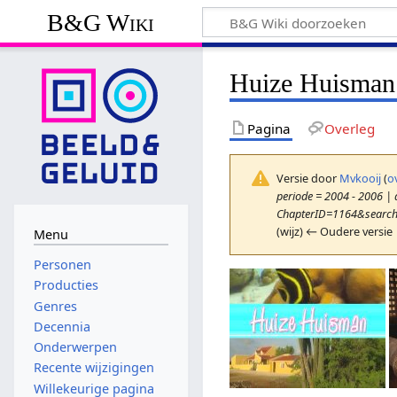
B&G Wiki
Huize Huisman
Pagina
Overleg
Versie door
Mvkooij
(
o
periode = 2004 - 2006 | a
ChapterID=1164&searchT
(wijz) ← Oudere versie 
Menu
Personen
Producties
Genres
Decennia
Onderwerpen
Recente wijzigingen
Willekeurige pagina