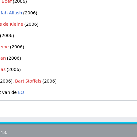
 Boef
(2006)
fah Allush
(2006)
s de Kleine
(2006)
(2006)
eine
(2006)
man
(2006)
las
(2006)
2006),
Bart Stoffels
(2006)
t van de
EO
:13.