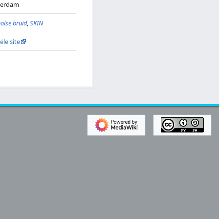
terdam
olse bruid
,
SKIN
iële site