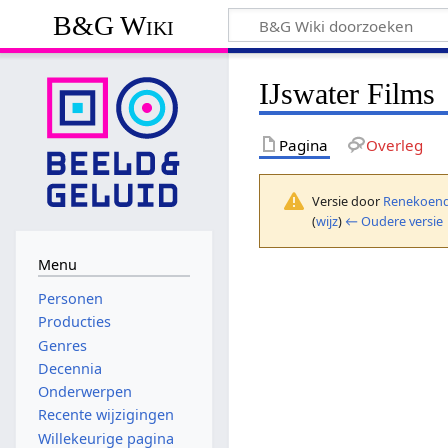
B&G Wiki
IJswater Films
Pagina
Overleg
Versie door
Renekoend
(
wijz
)
← Oudere versie
Menu
Personen
Producties
Genres
Decennia
Onderwerpen
Recente wijzigingen
Willekeurige pagina