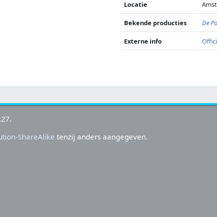
Locatie
Ams
Bekende producties
De Po
Externe info
Offic
:27.
tion-ShareAlike
tenzij anders aangegeven.