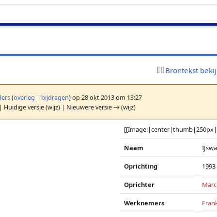
Brontekst beki
ers
(
overleg
|
bijdragen
)
op 28 okt 2013 om 13:27
| Huidige versie (wijz) | Nieuwere versie → (wijz)
[[Image:|center|thumb|250px|
Naam
IJswa
Oprichting
1993
Oprichter
Marc
Werknemers
Fran