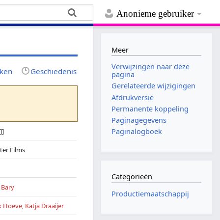
Anonieme gebruiker
Meer
Verwijzingen naar deze
jken
Geschiedenis
pagina
Gerelateerde wijzigingen
Afdrukversie
Permanente koppeling
Paginagegevens
]]
Paginalogboek
ter Films
Categorieën
 Bary
Productiemaatschappij
k Hoeve
,
Katja Draaijer