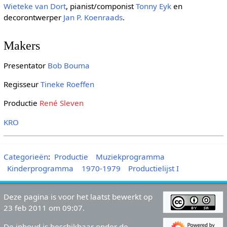
Wieteke van Dort
, pianist/componist
Tonny Eyk
en
decorontwerper
Jan P. Koenraads
.
Makers
Presentator
Bob Bouma
Regisseur
Tineke Roeffen
Productie
René Sleven
KRO
Categorieën
:
Productie
Muziekprogramma
Kinderprogramma
1970-1979
Productielijst I
Deze pagina is voor het laatst bewerkt op
23 feb 2011 om 09:07.
De inhoud is beschikbaar onder de