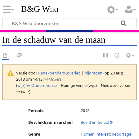
B&G Wiki
In de schaduw van de maan
Versie door
Renekoenders
(
overleg
|
bijdragen
)
op 20 aug
2013 om 14:13
(
→
Makers
)
(
wijz
)
← Oudere versie
| Huidige versie (wijz) | Nieuwere versie
→ (wijz)
Periode
2012
Beschikbaar in archief
Beeld en Geluid
Genre
Human interest
;
Reportage