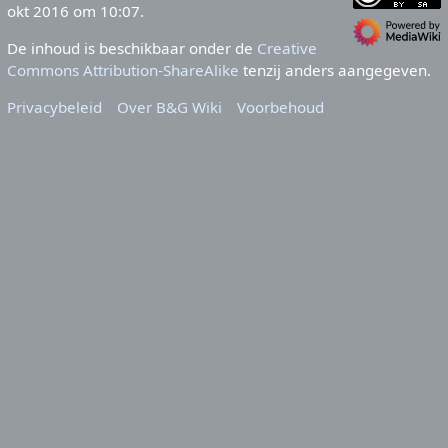
okt 2016 om 10:07.
De inhoud is beschikbaar onder de
Creative
Commons Attribution-ShareAlike
tenzij anders aangegeven.
Privacybeleid
Over B&G Wiki
Voorbehoud