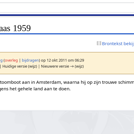
laas 1959
Brontekst beki
ng
(
overleg
|
bijdragen
)
op 12 okt 2011 om 06:29
| Huidige versie (wijz) | Nieuwere versie → (wijz)
 stoomboot aan in Amsterdam, waarna hij op zijn trouwe schim
gens het gehele land aan te doen.