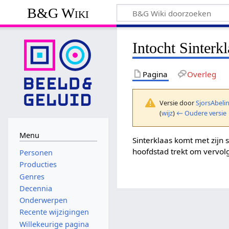
B&G Wiki
Intocht Sinterk
Pagina
Overleg
Versie door
SjorsAbeli
(
wijz
)
← Oudere versie
Menu
Sinterklaas komt met zijn
hoofdstad trekt om vervol
Personen
Producties
Genres
Decennia
Onderwerpen
Recente wijzigingen
Willekeurige pagina